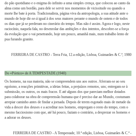
do pão quotidiano e o enigma do infinito a uma simples crença, que colocou ao canto da
alma como um bordão, para dele se servir nos momentos de vicissitude ou quando a
morte lhe bate à porta. Tradicionalista, página viva da antropologia, a sua atitude ante o
mundo de hoje dir-se-á igual à dos seus maiores perante o mundo de ontem e de todos
os dias que já se perderam no cinerário do tempo. Mas não é assim. Agora e logo, neste
raciocínio, naquela fala, no desenrolar das ambições e dos intentos, descobre-se a força
da evolução que o vai penetrando, hoje um pouco, amanhã mais, num trabalho lento de
pua furando granito.
FERREIRA DE CASTRO - Terra Fria, 12.a edição, Lisboa, Guimarães & C.ª, 1980
Do «Pórtico» de A TEMPESTADE (1940)
Os homens, na sua maioria, não se compreendem uns aos outros. Aferram-se ao seu
egoísmo, a reacções primitivas, a ideias feitas, a prejuízos remotos, uns; entregam-se à
submissão, os outros, os mais fracos. E até alguns dos que pareciam melhor dotados
para colaborar na obra de compreensão humana que é preciso dar ao Mundo, costumam
arrepiar caminho antes de findar a jornada. Depois de terem esgotado mais de metade da
vida a descer dos deuses e a acreditar nos homens, empregam o resto do tempo, com o
mesmo facciosismo com que, até há pouco, faziam o contrário, a desprezar os homens e
a adorar os deuses.
FERREIRA DE CASTRO - A Tempestade, 10.ª edição, Lisboa, Guimarães & C.ª -