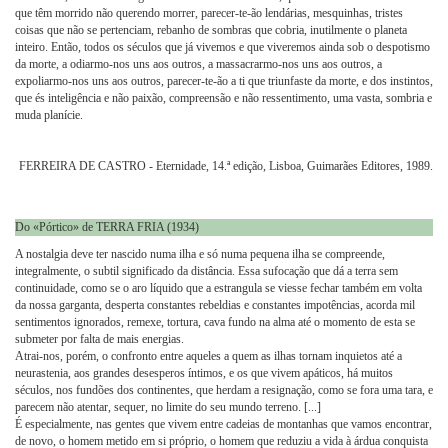
que têm morrido não querendo morrer, parecer-te-ão lendárias, mesquinhas, tristes
coisas que não se pertenciam, rebanho de sombras que cobria, inutilmente o planeta
inteiro. Então, todos os séculos que já vivemos e que viveremos ainda sob o despotismo
da morte, a odiarmo-nos uns aos outros, a massacrarmo-nos uns aos outros, a
expoliarmo-nos uns aos outros, parecer-te-ão a ti que triunfaste da morte, e dos instintos,
que és inteligência e não paixão, compreensão e não ressentimento, uma vasta, sombria e
muda planície.
FERREIRA DE CASTRO - Eternidade, 14.ª edição, Lisboa, Guimarães Editores, 1989.
Do «Pórtico» de TERRA FRIA (1934)
A nostalgia deve ter nascido numa ilha e só numa pequena ilha se compreende,
integralmente, o subtil significado da distância. Essa sufocação que dá a terra sem
continuidade, como se o aro líquido que a estrangula se viesse fechar também em volta
da nossa garganta, desperta constantes rebeldias e constantes impotências, acorda mil
sentimentos ignorados, remexe, tortura, cava fundo na alma até o momento de esta se
submeter por falta de mais energias.
Atrai-nos, porém, o confronto entre aqueles a quem as ilhas tornam inquietos até a
neurastenia, aos grandes desesperos íntimos, e os que vivem apáticos, há muitos
séculos, nos fundões dos continentes, que herdam a resignação, como se fora uma tara, e
parecem não atentar, sequer, no limite do seu mundo terreno. [...]
É especialmente, nas gentes que vivem entre cadeias de montanhas que vamos encontrar,
de novo, o homem metido em si próprio, o homem que reduziu a vida à árdua conquista