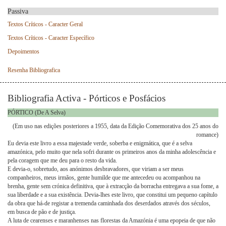
Passiva
Textos Críticos - Caracter Geral
Textos Críticos - Caracter Específico
Depoimentos
Resenha Bibliografica
Bibliografia Activa - Pórticos e Posfácios
PÓRTICO (De A Selva)
(Em uso nas edições posteriores a 1955, data da Edição Comemorativa dos 25 anos do
romance)
Eu devia este livro a essa majestade verde, soberba e enigmática, que é a selva
amazónica, pelo muito que nela sofri durante os primeiros anos da minha adolescência e
pela coragem que me deu para o resto da vida.
E devia-o, sobretudo, aos anónimos desbravadores, que viriam a ser meus
companheiros, meus irmãos, gente humilde que me antecedeu ou acompanhou na
brenha, gente sem crónica definitiva, que à extracção da borracha entregava a sua fome, a
sua liberdade e a sua existência. Devia-lhes este livro, que constitui um pequeno capítulo
da obra que há-de registar a tremenda caminhada dos deserdados através dos séculos,
em busca de pão e de justiça.
A luta de cearenses e maranhenses nas florestas da Amazónia é uma epopeia de que não