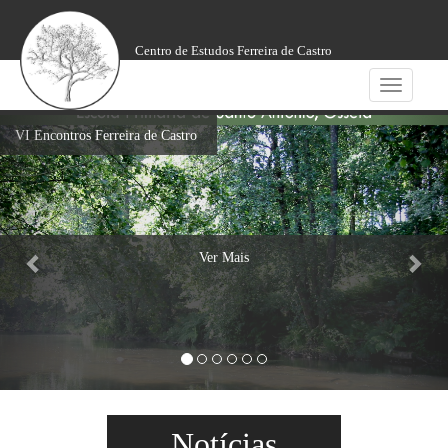
Centro de Estudos Ferreira de Castro
Toggle
navigatio
VI Encontros Ferreira de Castro
Ver Mais
Notícias