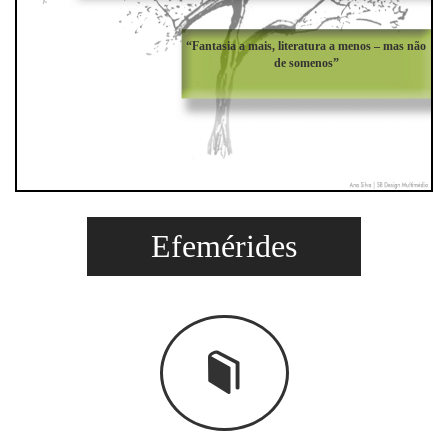
“Fantasia a mais, literatura a menos – mas não
de somenos”
Efemérides