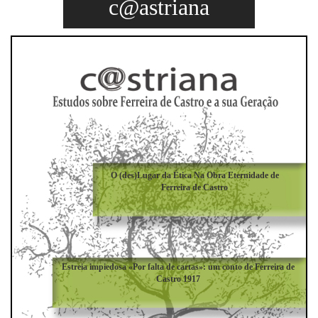
c@astriana
O (des)Lugar da Ética Na Obra Eternidade de
Ferreira de Castro
Estreia impiedosa «Por falta de cartas»: um conto de Ferreira de
Castro 1917